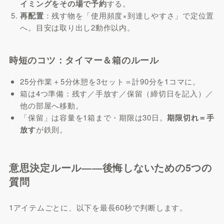
イミングをその場で予約
する。
再配置
：残す物を「使用頻度×到達しやすさ」で定位置
へ。目安は取り出し2動作以内。
時短のコツ：タイマー＆箱のルール
25分作業＋5分休憩を3セット＝計90分を1コマに。
箱は4つ準備：残す／手放す／保留（締切日を記入）／
他の部屋へ移動。
「保留」は容量を1箱まで・期限は30日。
期限切れ＝手
放す
が鉄則。
意思決定ルール――後悔しないための5つの
質問
1アイテムごとに、以下を最長60秒で判断します。