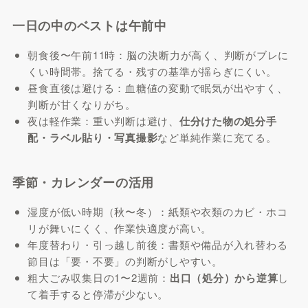
一日の中のベストは午前中
朝食後〜午前11時：脳の決断力が高く、判断がブレに
くい時間帯。捨てる・残すの基準が揺らぎにくい。
昼食直後は避ける：血糖値の変動で眠気が出やすく、
判断が甘くなりがち。
夜は軽作業：重い判断は避け、
仕分けた物の処分手
配・ラベル貼り・写真撮影
など単純作業に充てる。
季節・カレンダーの活用
湿度が低い時期（秋〜冬）：紙類や衣類のカビ・ホコ
リが舞いにくく、作業快適度が高い。
年度替わり・引っ越し前後：書類や備品が入れ替わる
節目は「要・不要」の判断がしやすい。
粗大ごみ収集日の1〜2週前：
出口（処分）から逆算
し
て着手すると停滞が少ない。