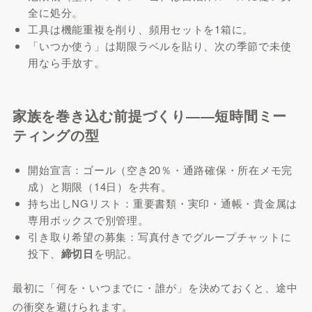
全に処分。
工具は機能重複を削り、頻用セットを1箱に。
「いつか使う」は期限ラベルを貼り、次の季節で未使
用なら手放す。
家族を巻き込む前提づくり――短時間ミー
ティングの型
開始宣言：ゴール（空き20％・通路確保・所在メモ完
成）と期限（14日）を共有。
持ち出しNGリスト：重要書類・実印・通帳・貴金属は
専用ボックスで別管理。
引き取り希望の募集：写真付きでグループチャットに
投下、
締切日
を明記。
最初に「何を・いつまでに・誰が」を決めておくと、途中
の衝突を避けられます。