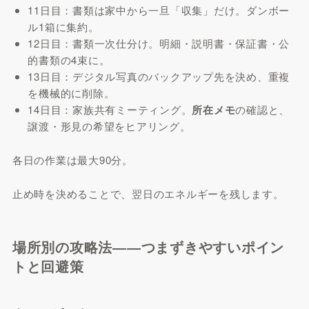
11日目：書類は家中から一旦「収集」だけ。ダンボー
ル1箱に集約。
12日目：書類一次仕分け。明細・説明書・保証書・公
的書類の4束に。
13日目：デジタル写真のバックアップ先を決め、重複
を機械的に削除。
14日目：家族共有ミーティング。
所在メモ
の確認と、
譲渡・形見の希望をヒアリング。
各日の作業は最大90分。
止め時を決めることで、翌日のエネルギーを残します。
場所別の攻略法――つまずきやすいポイン
トと回避策