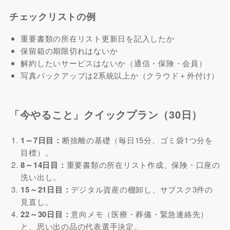
チェックリストの例
重要書類の所在リスト更新日を記入したか
保留箱の期限切れはないか
解約したいサービスはないか（通信・保険・会員）
写真バックアップは2系統以上か（クラウド＋外付け）
「今やること」クイックプラン（30日）
1～7日目：
断捨離の基礎（毎日15分、ゴミ袋1つ分を
目標）。
8～14日目：
重要書類の所在リスト作成、保険・口座の
洗い出し。
15～21日目：
デジタル資産の棚卸し、サブスク3件の
見直し。
22～30日目：
意向メモ（医療・葬儀・緊急連絡先）
と、思い出の品の代表選手決定。