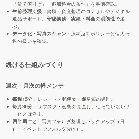
「量で値引き」「追加料金の条件」を事前確認。
生前整理支援
：書類・資産整理のコンサルやデジタル
遺品サポート。
守秘義務・実績・料金の明朗性
で選
ぶ。
データ化・写真スキャン
：原本返却ポリシーと個人情
報の扱いを確認。
続ける仕組みづくり
週次・月次の軽メンテ
毎週15分
：レシート・郵便物・保留箱の処理。
毎月30分
：サブスク・会費の見直し。使っていないサ
ービスは停止。
四半期ごと
：写真フォルダ整理とバックアップ（日
付・イベントでフォルダ分け）。