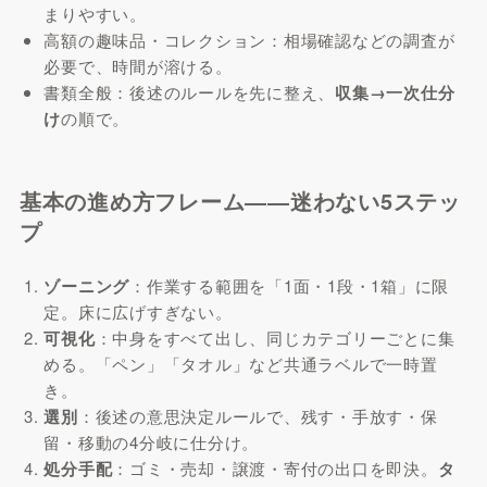
まりやすい。
高額の趣味品・コレクション：相場確認などの調査が
必要で、時間が溶ける。
書類全般：後述のルールを先に整え、
収集→一次仕分
け
の順で。
基本の進め方フレーム――迷わない5ステッ
プ
ゾーニング
：作業する範囲を「1面・1段・1箱」に限
定。床に広げすぎない。
可視化
：中身をすべて出し、同じカテゴリーごとに集
める。「ペン」「タオル」など共通ラベルで一時置
き。
選別
：後述の意思決定ルールで、残す・手放す・保
留・移動の4分岐に仕分け。
処分手配
：ゴミ・売却・譲渡・寄付の出口を即決。
タ