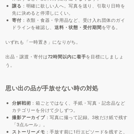
譲る
：明確に欲しい人へ。写真を送り、引取り日時を
先に決めると停滞しにくい。
寄付
：衣類・食器・学用品など、受け入れ団体のガイ
ドラインを確認し、
送料・状態・受付期間
を守る。
いずれも「一時置き」になりがち。
出品・譲渡・寄付は
72時間以内に着手
を目標にしましょ
う。
思い出の品が手放せない時の対処
分解戦術
：箱ごとではなく、手紙・写真・記念品など
カテゴリーを分けて少しずつ。
撮影アーカイブ
：写真に撮って記録。3枚だけ紙で残す
「3点ルール」。
ストーリーメモ
：手放す前に1行エピソードを残すと、