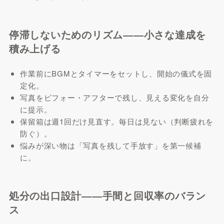
停滞しないためのリズム――小さな達成を
積み上げる
作業前にBGMとタイマーをセットし、開始の儀式を固
定化。
写真をビフォー・アフターで残し、見える変化を自分
に提示。
保留箱は週1回だけ見直す。毎日は見ない（判断疲れを
防ぐ）。
悩みが深い物は「写真を残して手放す」を第一候補
に。
処分の出口設計――手間と回収率のバラン
ス