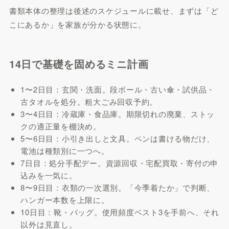
書類本体の整理は後述のスケジュールに載せ、まずは「ど
こにあるか」を家族が分かる状態に。
14日で基礎を固めるミニ計画
1〜2日目：玄関・洗面。段ボール・古い傘・試供品・
古タオルを処分。粗大ごみ回収予約。
3〜4日目：冷蔵庫・食品庫。期限切れの廃棄、ストッ
クの適正量を棚決め。
5〜6日目：小引き出しと文具。ペンは書ける物だけ、
電池は種類別に一つへ。
7日目：処分手配デー。資源回収・宅配買取・寄付の申
込みを一気に。
8〜9日目：衣類の一次選別。「今季着たか」で判断、
ハンガー本数を上限に。
10日目：靴・バッグ。使用頻度ベスト3を手前へ、それ
以外は見直し。