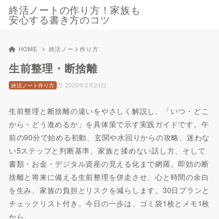
終活ノートの作り方！家族も
安心する書き方のコツ
HOME
終活ノート作り方
生前整理・断捨離
2026年3月24日
終活ノート作り方
生前整理と断捨離の違いをやさしく解説し、「いつ・どこ
から・どう進めるか」を具体策で示す実践ガイドです。午
前の90分で始める初動、玄関や水回りからの攻略、迷わな
い5ステップと判断基準、家族と揉めない話し方、そして
書類・お金・デジタル資産の見える化まで網羅。即効の断
捨離と将来に備える生前整理を併走させ、心と時間の余白
を生み、家族の負担とリスクを減らします。30日プランと
チェックリスト付き。今日の一歩は、ゴミ袋1枚とメモ1枚
から。