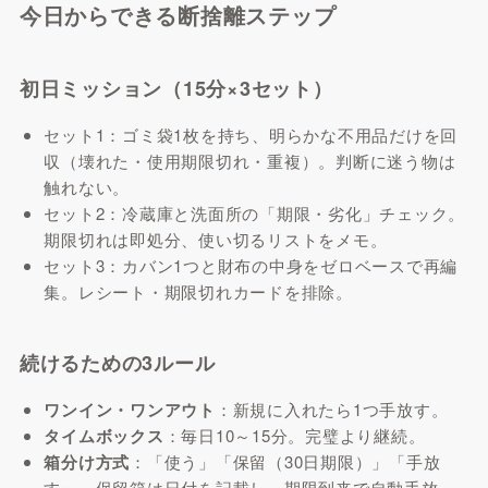
今日からできる断捨離ステップ
初日ミッション（15分×3セット）
セット1：ゴミ袋1枚を持ち、明らかな不用品だけを回
収（壊れた・使用期限切れ・重複）。判断に迷う物は
触れない。
セット2：冷蔵庫と洗面所の「期限・劣化」チェック。
期限切れは即処分、使い切るリストをメモ。
セット3：カバン1つと財布の中身をゼロベースで再編
集。レシート・期限切れカードを排除。
続けるための3ルール
ワンイン・ワンアウト
：新規に入れたら1つ手放す。
タイムボックス
：毎日10～15分。完璧より継続。
箱分け方式
：「使う」「保留（30日期限）」「手放
す」。保留箱は日付を記載し、期限到来で自動手放