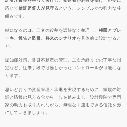
託者が責任を持って実行
受益者が利益を受け
応じて
信託監督人が見守る
という、シンプルかつ強力な枠
組みです。
鍵になるのは、三者の役割を誤解なく整理し、
権限とブレ
ーキ
、
報告と監督
、
将来のシナリオ
を具体的に設計するこ
と。
認知症対策、賃貸不動産の管理、二次承継までの丁寧な指
定など、従来手段では難しかったコントロールが可能にな
ります。
思いどおりの資産管理・承継を実現するために、家族の対
話と情報の見える化から一歩を踏み出し、設計段階で専門
家の助力も取り入れながら、無理なく運用できる信託を形
にしていきましょう。