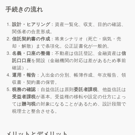
手続きの流れ
設計・ヒアリング
：資産一覧化、収支、目的の確認、
関係者の合意形成。
信託契約書の作成
：将来シナリオ（死亡・病気・売
却・解散）まで条項化。公正証書化が一般的。
名義・口座の整備
：不動産は信託登記、金融資産は
信
託口口座
を開設（金融機関の対応は差があるため事前
確認）。
運用・報告
：入出金の分別、帳簿作成、年次報告、領
収書・契約書の保管。
税務の確認
：自益信託は原則
委託者課税
、他益信託は
受益者課税
が基本。受益権の移転や設定の仕方によっ
ては
贈与税
の対象になることがあるため、設計段階で
税理士と整合させる。
メリットとデメリット