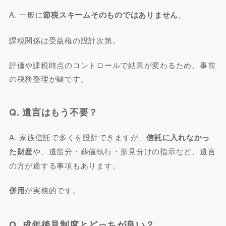
A. 一般に
節税スキームそのものではありません
。
課税関係は受益権の設計次第。
評価や課税時点のコントロールで結果が変わるため、事前
の税務整理が鍵です。
Q. 遺言はもう不要？
A. 家族信託で多くを設計できますが、
信託に入れなかっ
た財産
や、遺留分・葬儀執行・形見分けの指示など、遺言
の方が適する事項もあります。
併用
が実務的です。
Q. 成年後見制度とどっちが良い？