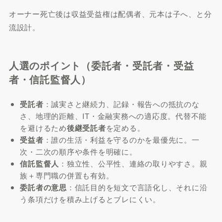
オーナー死亡後は収益受益権は配偶者、元本は子へ、と分
流設計。
人選のポイント（委託者・受託者・受益
者・信託監督人）
受託者
：誠実さと継続力、記録・報告への抵抗のな
さ、地理的距離、IT・金融実務への適応度。代替不能
を避けるため
後継受託者
を定める。
受益者
：誰の生活・利益を守るのかを最優先に。一
次・二次の順序や条件を明確に。
信託監督人
：独立性、公平性、連絡の取りやすさ。親
族＋専門職の併置も有効。
委託者の意思
：信託目的を短文で言語化し、それに沿
う条項だけを積み上げるとブレにくい。