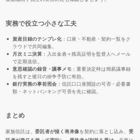
実務で役立つ小さな工夫
資産目録のテンプレ化
：口座・不動産・契約一覧をク
ラウドで共同編集。
月次ミニ決算
：入出金表＋残高証明を監督人へメール
で定期送信。
意思確認の録音・議事メモ
：重要決定時は簡易議事録
を残すと後日の紛争予防に有効。
銀行実務の事前照会
：信託口口座開設の可否・必要書
類・ネットバンキング可否を先に確認。
まとめ
家族信託は、
委託者が描く将来像
を契約に落とし込み、
受
し、
、必要に