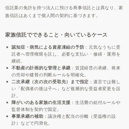
信託業の免許を持つ法人に預ける商事信託とは異なり、家
族信託はあくまで個人間の契約に基づきます。
家族信託でできること・向いているケース
認知症・病気による資産凍結の予防
：元気なうちに受
託者へ管理権限を託し、必要な支払い・修繕・運用を
継続。
不動産の計画的な管理と承継
：賃貸経営の承継、将来
の売却や建替の判断ルールを明確化。
二次承継（次の次の受取先）まで指定
：遺言では難し
い「配偶者の後は子へ」など複層的な受益者変更を設
計。
障がいのある家族の生活支援
：生活費の給付ルールや
監督体制を契約で固定。
事業承継の補助
：議決権と配当の分離（受益権の設
計）などで円滑化。