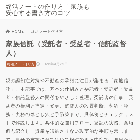
終活ノートの作り方！家族も
安心する書き方のコツ
HOME
終活ノート作り方
家族信託（受託者・受益者・信託監督
人）
2026年4月29日
終活ノート作り方
親の認知症対策や不動産の承継に注目が集まる「家族信
託」。本記事では、基本の仕組みと委託者・受託者・受益
者・信託監督人の関係をやさしく整理。受託者の仕事、受
益者の権利と指定・変更、監督人の設置判断、契約・税
務・実務の落とし穴と予防策まで、具体例とチェックリス
トで解説します。具体的な運用フロー、登記の実務、条項
例も紹介し、資産を凍結させない現実的な手順を示しま
す。自分の家族に当てはめて検討できる内容で、明日から