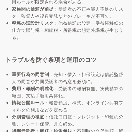
用ルールが限定される場合がある。
家族間の信頼が前提
：受託者の不正や能力不足のリス
ク。監督人や複数受託などのブレーキが不可欠。
税務の誤設計リスク
：他益信託の設定・受益権移転の
仕方で贈与税・相続税・所得税の想定外課税が生じう
る。
トラブルを防ぐ条項と運用のコツ
重要行為の同意制
：売却・借入・担保設定は信託監督
人の同意や共同受託者の合意を必須に。
費用・報酬の明確化
：受託者の報酬有無、実費精算の
範囲、支払手順を具体化。
情報公開ルール
：報告頻度、様式、オンライン共有フ
ォルダの利用などを定める。
分別管理の徹底
：信託口口座・クレジット・印鑑の分
離、レシート保管、月次締め。
後継受託者・解任・紛争解決
：不測時の交代手順、解