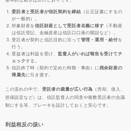
委託者と受託者が信託契約を締結
（公正証書にするの
が一般的）。
対象財産を
信託財産として受託者名義に移す
（不動産
は信託登記、金融資産は信託口口座の開設など）。
受託者が契約と信託目的に沿って
管理・運用・給付
を
行う。
受益者は利益を受け、
監督人がいれば報告を受けてチ
ェック
する。
信託終了時（契約で定めた時期・事由）に
残余財産の
帰属先
に引き渡す。
この流れの中で、
受託者の裁量が広い行為
（売却、借入、
担保設定など）は、信託監督人の同意や複数受託者の合議
制にする等、ブレーキを設計しておくと安心です。
利益相反の扱い