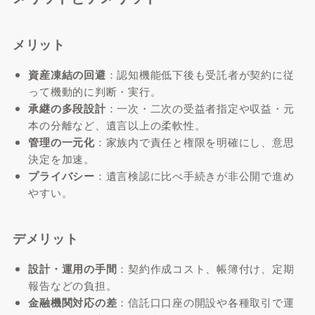
メリット
資産凍結の回避
：認知機能低下後も受託者が契約に従
って機動的に判断・実行。
承継の多段設計
：一次・二次の受益者指定や収益・元
本の分離など、遺言以上の柔軟性。
管理の一元化
：家族内で責任と権限を明確にし、意思
決定を加速。
プライバシー
：遺言検認に比べ手続きが非公開で進め
やすい。
デメリット
設計・運用の手間
：契約作成コスト、帳簿付け、定期
報告などの負担。
金融機関対応の差
：信託口口座の開設や各種取引で運