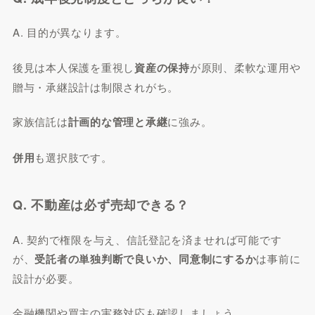
A. 目的が異なります。
後見は本人保護を重視し
資産の保持
が原則、柔軟な運用や
贈与・承継設計は制限されがち。
家族信託は
計画的な管理と承継
に強み。
併用
も選択肢です。
Q. 不動産は必ず売却できる？
A. 契約で権限を与え、信託登記を済ませれば可能です
が、
受託者の単独判断で良いか、同意制にするか
は事前に
設計が必要。
金融機関や買主の実務対応も確認しましょう。